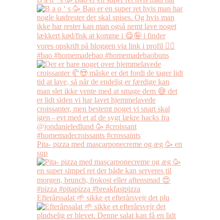
Pita- pizza med mascarponecreme og æg 🥳 en
sup
Efterårssalat 🌱 sikke et efterårsvejr det plu