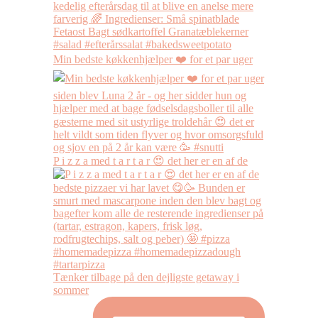
Min bedste køkkenhjælper ❤️ for et par uger
P i z z a med t a r t a r 😍 det her er en af de
Tænker tilbage på den dejligste getaway i
sommer