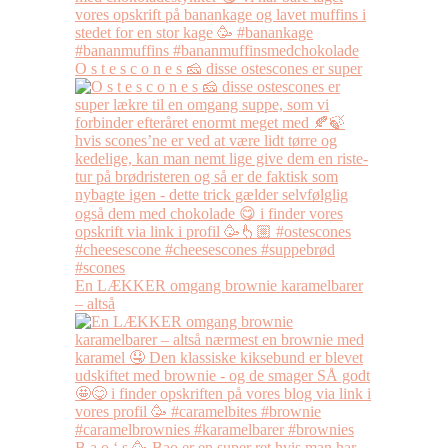
O s t e s c o n e s 🧀 disse ostescones er super
En LÆKKER omgang brownie karamelbarer
– altså
B a o ‘ s 🥳 Bao er en super ret hvis man har