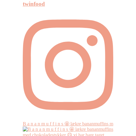
twinfood
B a n a n m u f f i n s 🤩 lækre bananmuffins m