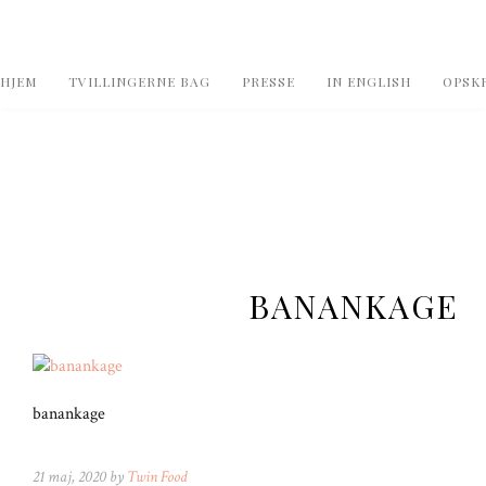
HJEM
TVILLINGERNE BAG
PRESSE
IN ENGLISH
OPSKR
BANANKAGE
banankage
21 maj, 2020 by
Twin Food